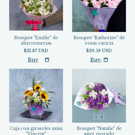
1
/
2
1
/
4
Bouquet "Emilie" de
Bouquet "Katherine" de
alstroemerias
rosas caricia
$21.87 USD
$29.59 USD
Buy
1
/
3
1
/
2
Caja con girasoles mini
Bouquet "Natalie" de
"Vincent"
aster morado