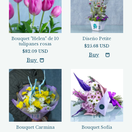
1
/
2
1
/
3
Bouquet "Helen" de 10
Diseño Petite
tulipanes rosas
$25.68 USD
$82.09 USD
Buy
1
/
3
1
/
4
Bouquet Carmina
Bouquet Sofía