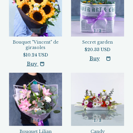
1
/
5
1
/
3
Bouquet "Vincent" de
Secret garden
girasoles
$20.33 USD
$10.24 USD
Buy
1
/
4
1
/
3
Bouquet Lilian
Candy