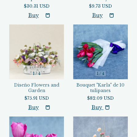
$30.31 USD
$9.73 USD
1
/
4
1
/
4
Diseño Flowers and
Bouquet "Karla" de 10
Garden
tulipanes
$75.91 USD
$82.09 USD
Buy