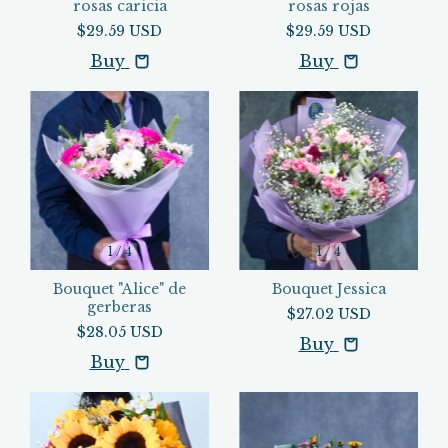
rosas caricia
rosas rojas
$29.59 USD
$29.59 USD
Buy
Buy
1
/
4
1
/
4
Bouquet "Alice" de
Bouquet Jessica
gerberas
$27.02 USD
$28.05 USD
Buy
Buy