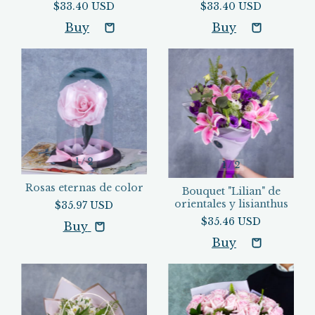
$33.40 USD
$33.40 USD
1
/
2
1
/
2
Rosas eternas de color
Bouquet "Lilian" de
orientales y lisianthus
$35.97 USD
$35.46 USD
Buy