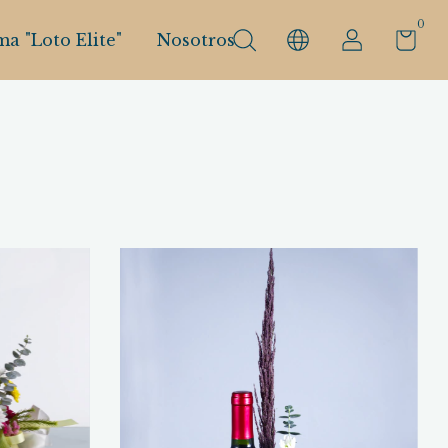
0
a "Loto Elite"
Nosotros