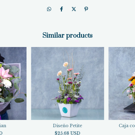
Similar products
ian
Diseño Petite
Caja co
SD
$25.68 USD