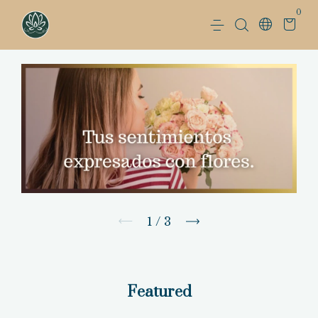
0
1
/
3
Featured